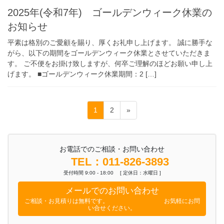
2025年(令和7年) ゴールデンウィーク休業の
お知らせ
平素は格別のご愛顧を賜り、厚くお礼申し上げます。 誠に勝手な
がら、以下の期間をゴールデンウィーク休業とさせていただきま
す。 ご不便をお掛け致しますが、何卒ご理解のほどお願い申し上
げます。 ■ゴールデンウィーク休業期間：2 […]
投
固
固
1
2
»
稿
定
定
ペ
ペ
の
ー
ー
お電話でのご相談・お問い合わせ
ペ
ジ
ジ
TEL：011-826-3893
ー
受付時間 9:00 - 18:00 [ 定休日：水曜日 ]
ジ
メールでのお問い合わせ
送
ご相談・お見積りは無料です。 お気軽にお問
り
い合せください。