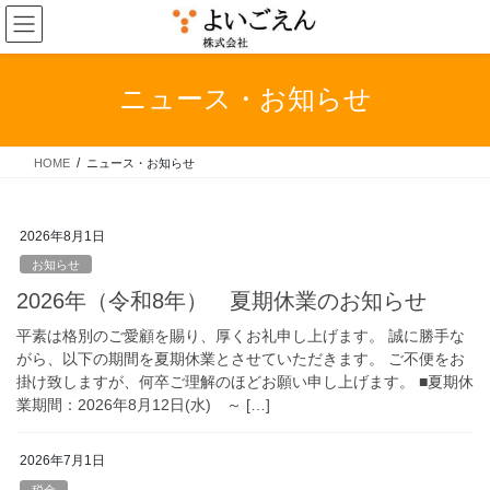
コ
ナ
ン
ビ
テ
ゲ
ン
ー
ニュース・お知らせ
ツ
シ
へ
ョ
ス
ン
HOME
ニュース・お知らせ
キ
に
ッ
移
プ
動
2026年8月1日
お知らせ
2026年（令和8年） 夏期休業のお知らせ
平素は格別のご愛顧を賜り、厚くお礼申し上げます。 誠に勝手な
がら、以下の期間を夏期休業とさせていただきます。 ご不便をお
掛け致しますが、何卒ご理解のほどお願い申し上げます。 ■夏期休
業期間：2026年8月12日(水) ～ […]
2026年7月1日
税金