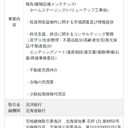
報告/建物設備メンテナンス/
ホームステージング/バリューアップ工事他）
事業内
・投資用収益物件に関する市場調査及び情報提供
容
・終活支援、終活に関するコンサルティング業務
（見守り/生前整理・不要品処分/高齢者住宅/身元保
証/不動産処分/
エンディングノート/遺産相続/遺言書/遺贈/葬儀/お
墓/死後事務委任）
・不動産売買仲介
・古物の売買業
・少額短期保険代理店
取引金
北洋銀行
融機関
北海道銀行
宅地建物取引業免許 北海道知事 石狩 (2) 第8855号
古物商許可 北海道公安委員会 第101020002251号