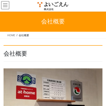
コ
ナ
ン
ビ
テ
ゲ
ン
ー
会社概要
ツ
シ
へ
ョ
ス
ン
HOME
会社概要
キ
に
ッ
移
プ
動
会社概要