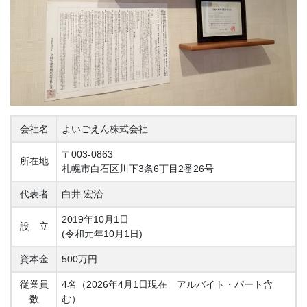
会社名
よいごえん株式会社
〒003-0863
所在地
札幌市白石区川下3条6丁目2番26号
代表者
白井 宏治
2019年10月1日
設 立
(令和元年10月1日)
資本金
500万円
従業員
4名（2026年4月1日現在 アルバイト・パート含
数
む）