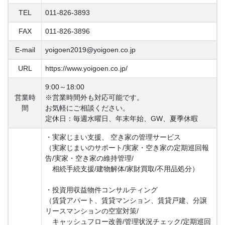
TEL
011-826-3893
FAX
011-826-3896
E-mail
yoigoen2019@yoigoen.co.jp
URL
https://www.yoigoen.co.jp/
9:00～18:00
営業時
※営業時間外も対応可能です。
間
お気軽にご相談ください。
定休日：毎週水曜日、年末年始、GW、夏季休暇
・実家じまい支援、 空き家の管理サービス
（実家じまいのサポート/実家・空き家の定期巡回報
告/実家・空き家の維持管理/
相続手続支援/建物解体/家財買取/不用品処分）
・投資用収益物件コンサルティング
（賃貸アパート、賃貸マンション、賃貸戸建、分譲
リースマンションの空室対策/
キャッシュフロー改善/管理状況チェック/定期巡回