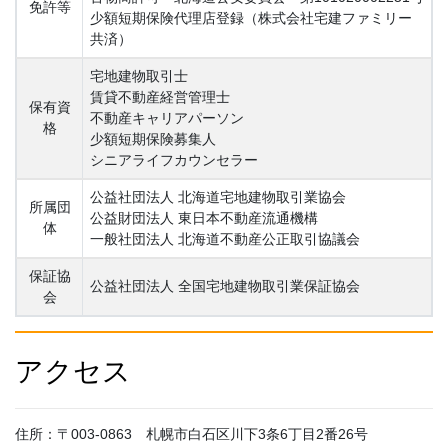
免許等
少額短期保険代理店登録（株式会社宅建ファミリー
共済）
宅地建物取引士
賃貸不動産経営管理士
保有資
不動産キャリアパーソン
格
少額短期保険募集人
シニアライフカウンセラー
公益社団法人 北海道宅地建物取引業協会
所属団
公益財団法人 東日本不動産流通機構
体
一般社団法人 北海道不動産公正取引協議会
保証協
公益社団法人 全国宅地建物取引業保証協会
会
アクセス
住所：〒003-0863 札幌市白石区川下3条6丁目2番26号