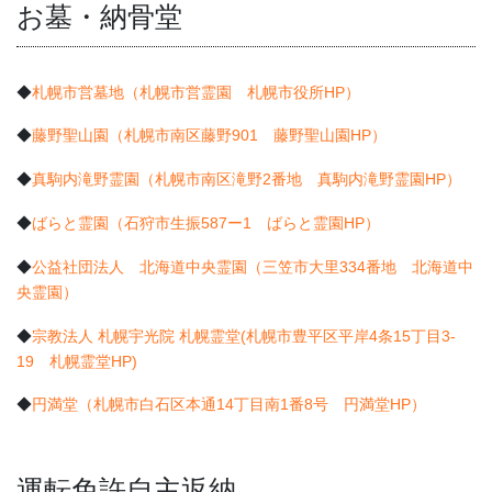
お墓・納骨堂
◆
札幌市営墓地（札幌市営霊園 札幌市役所HP）
◆
藤野聖山園（札幌市南区藤野901 藤野聖山園HP）
◆
真駒内滝野霊園（札幌市南区滝野2番地 真駒内滝野霊園HP）
◆
ばらと霊園（石狩市生振587ー1 ばらと霊園HP）
◆
公益社団法人 北海道中央霊園（三笠市大里334番地 北海道中
央霊園）
◆
宗教法人 札幌宇光院 札幌霊堂(札幌市豊平区平岸4条15丁目3-
19 札幌霊堂HP)
◆
円満堂（札幌市白石区本通14丁目南1番8号 円満堂HP）
運転免許自主返納