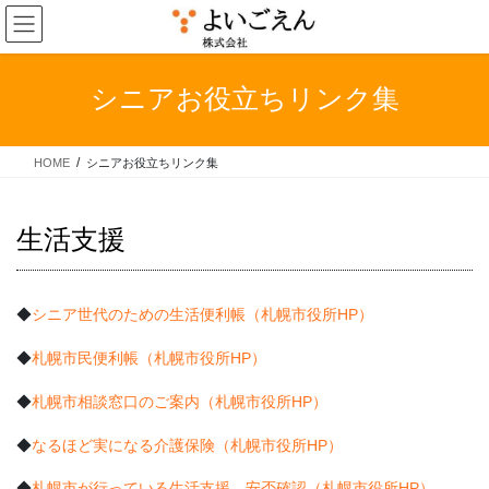
コ
ナ
ン
ビ
テ
ゲ
ン
ー
シニアお役立ちリンク集
ツ
シ
へ
ョ
ス
ン
HOME
シニアお役立ちリンク集
キ
に
ッ
移
プ
動
生活支援
◆
シニア世代のための生活便利帳（札幌市役所HP）
◆
札幌市民便利帳（札幌市役所HP）
◆
札幌市相談窓口のご案内（札幌市役所HP）
◆
なるほど実になる介護保険（札幌市役所HP）
◆
札幌市が行っている生活支援、安否確認（札幌市役所HP）