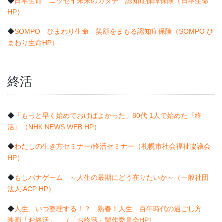
◆
日本生命 ニッセイ未来のカタチ 認知症保障保険（日本生命
HP）
◆
SOMPO ひまわり生命 笑顔をまもる認知症保険（SOMPO ひ
まわり生命HP）
終活
◆
「もっと早く始めておけばよかった」80代 1人で始めた『終
活』（NHK NEWS WEB HP）
◆
わたしの生き方セミナー/終活セミナー（札幌市社会福祉協議会
HP）
◆
もしバナゲーム ～人生の最期にどう在りたいか～（一般社団
法人iACP HP）
◆
人生、いつ整理する！？ 熟春！人生、百年時代の過ごし方
映画「お終活」 （「お終活」製作委員会HP）