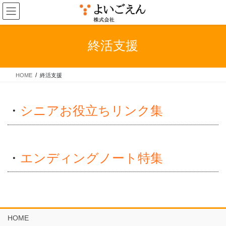
コ
ナ
ン
ビ
テ
ゲ
ン
ー
終活支援
ツ
シ
へ
ョ
ス
ン
HOME
終活支援
キ
に
ッ
移
プ
動
・
シニアお役立ちリンク集
・
エンディングノート特集
HOME