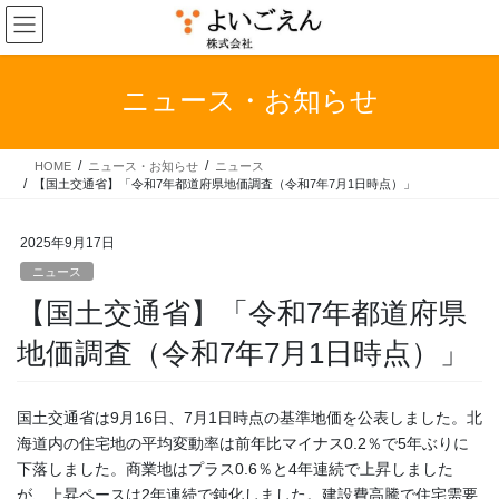
コ
ナ
ン
ビ
テ
ゲ
ン
ー
ニュース・お知らせ
ツ
シ
へ
ョ
ス
ン
HOME
ニュース・お知らせ
ニュース
キ
に
【国土交通省】「令和7年都道府県地価調査（令和7年7月1日時点）」
ッ
移
プ
動
2025年9月17日
ニュース
【国土交通省】「令和7年都道府県
地価調査（令和7年7月1日時点）」
国土交通省は9月16日、7月1日時点の基準地価を公表しました。北
海道内の住宅地の平均変動率は前年比マイナス0.2％で5年ぶりに
下落しました。商業地はプラス0.6％と4年連続で上昇しました
が、上昇ペースは2年連続で鈍化しました。建設費高騰で住宅需要