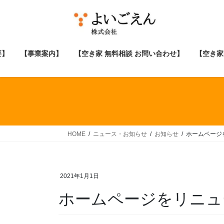
コ
ナ
ン
ビ
テ
ゲ
ン
ー
ツ
シ
要】
【事業案内】
【空き家 無料相談 お問い合わせ】
【空き家
へ
ョ
ス
ン
キ
に
ッ
移
プ
動
HOME
ニュース・お知らせ
お知らせ
ホームページ
2021年1月1日
ホームページをリニュ